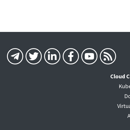
Cloud 
Kube
Do
Virtu