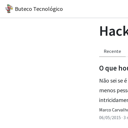
Buteco Tecnológico
Hack
Recente
O que ho
Não sei se 
menos pess
intricidame
Marco Carvalho
06/05/2015
· 3