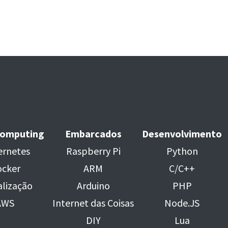
Computing
Embarcados
Desenvolvimento
rnetes
Raspberry Pi
Python
cker
ARM
C/C++
alização
Arduino
PHP
AWS
Internet das Coisas
Node.JS
DIY
Lua