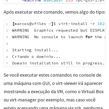
<machine
maxCpus=
'255'
>
pc-q35-1.6
</
Após executar este comando, vemos algo do tipo:
[
marcos@xfiles ~
]
$ virt-install -r 
1024
WARNING  No console to launch 
for
Criando o domínio...                   
Domain installation still in progress. 
Se você executar estes comandos no console de
uma máquina com GUI, o virt-viewer irá aparecer
mostrando a execução da VM, como o Virtual Box
ou virt-manager por exemplo, mas caso você
esteja acessando uma máquina via ssh, nenhuma