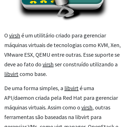
O
virsh
é um utilitário criado para gerenciar
máquinas virtuais de tecnologias como KVM, Xen,
VMware ESX, QEMU entre outras. Esse suporte se
deve ao fato do
virsh
ser construído utilizando a
libvirt
como base.
De uma forma simples, a
libvirt
é uma
API/daemon criada pela Red Hat para gerenciar
máquinas virtuais. Assim como o
virsh
, outras
ferramentas são baseadas na libvirt para
gerenciar VMs, como
virt-manager
, OpenStack e