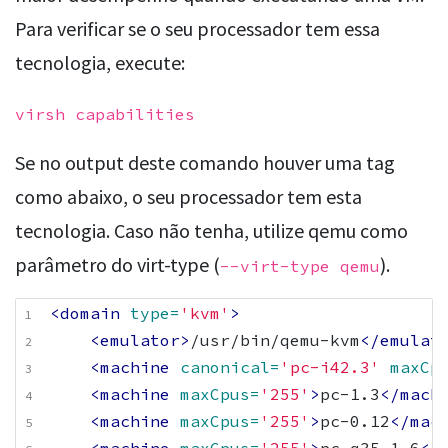
Para verificar se o seu processador tem essa
tecnologia, execute:
virsh capabilities
Se no output deste comando houver uma tag
como abaixo, o seu processador tem esta
tecnologia. Caso não tenha, utilize qemu como
parâmetro do virt-type (
).
--virt-type qemu
<domain
type=
'kvm'
>
<emulator>
/usr/bin/qemu-kvm
</emulat
<machine
canonical=
'pc-i42.3'
maxCp
<machine
maxCpus=
'255'
>
pc-1.3
</mach
<machine
maxCpus=
'255'
>
pc-0.12
</mac