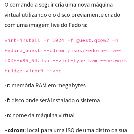
O comando a seguir cria uma nova máquina
virtual utilizando o o disco previamente criado
com uma imagem live do Fedora:
virt-install -r 1024 -f guest.qcow2 -n
Fedora_Guest --cdrom /isos/Fedora-Live-
LXDE-x86_64.iso --virt-type kvm --network
bridge=virbr0 --vnc
-r
: memória RAM em megabytes
-f
: disco onde será instalado o sistema
-n
: nome da máquina virtual
–cdrom
: local para uma ISO de uma distro da sua