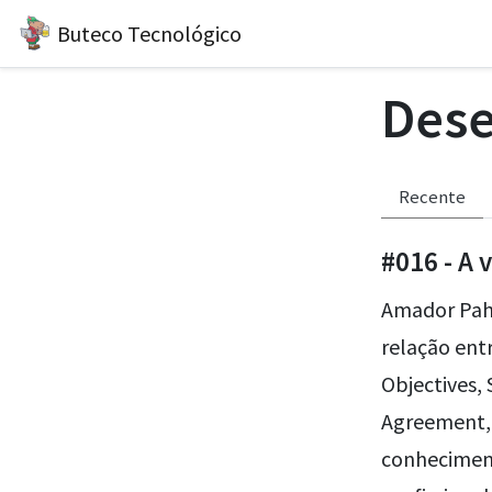
Buteco Tecnológico
Des
Recente
#016 - A 
Amador Pahi
relação ent
Objectives, 
Agreement, 
conhecimen