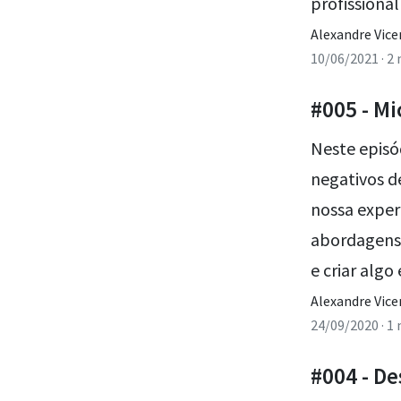
profissional
Alexandre Vice
10/06/2021
· 2
#005 - Mi
Neste episó
negativos d
nossa expe
abordagens
e criar algo
Alexandre Vice
24/09/2020
· 1
#004 - D