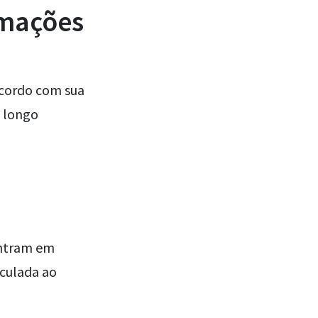
rmações
acordo com sua
m longo
ontram em
nculada ao