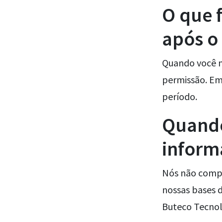
O que 
após o
Quando você n
permissão. Em
período.
Quando
inform
Nós não compa
nossas bases 
Buteco Tecnol