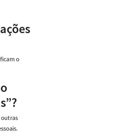
ações
ificam o
ão
s”?
 outras
ssoais.