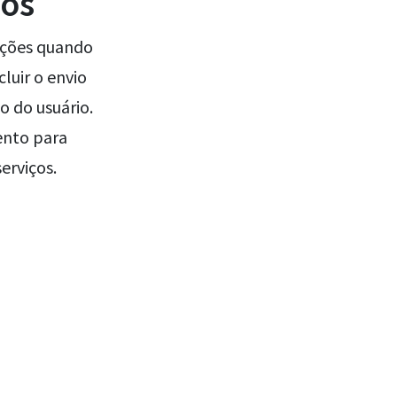
mos
ações quando
luir o envio
o do usuário.
ento para
erviços.