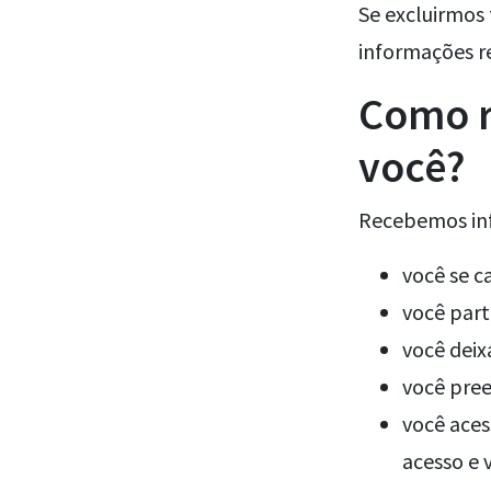
Se excluirmos
informações r
Como r
você?
Recebemos in
você se c
você part
você deix
você pree
você aces
acesso e v