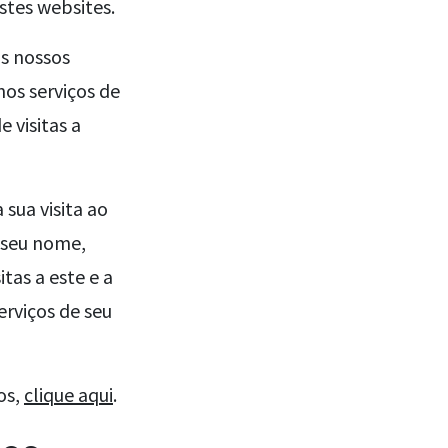
stes websites.
os nossos
nos serviços de
 visitas a
sua visita ao
 seu nome,
tas a este e a
erviços de seu
os,
clique aqui
.