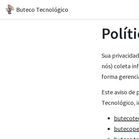
Buteco Tecnológico
Polít
Sua privacida
nós) coleta in
forma gerenci
Este aviso de 
Tecnológico, i
butecote
butecope