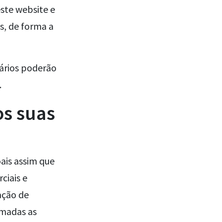
ste website e
s, de forma a
uários poderão
.
s suas
is assim que
ciais e
ação de
omadas as