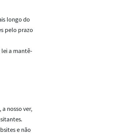
is longo do
s pelo prazo
 lei a mantê-
 a nosso ver,
sitantes.
bsites e não