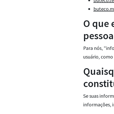
buteco.t
buteco.m
O que 
pessoa
Para nós, “inf
usuário, como
Quaisq
consti
Se suas infor
informações, 