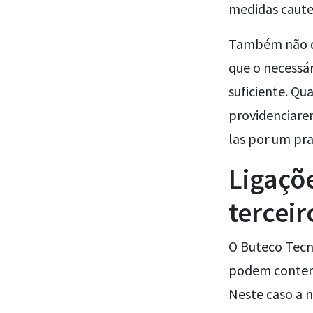
medidas cautel
Também não qu
que o necessá
suficiente. Qu
providenciarem
las por um pr
Ligaçõe
terceir
O Buteco Tecno
podem conter 
Neste caso a n