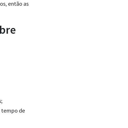
os, então as
bre
s;
 a tempo de